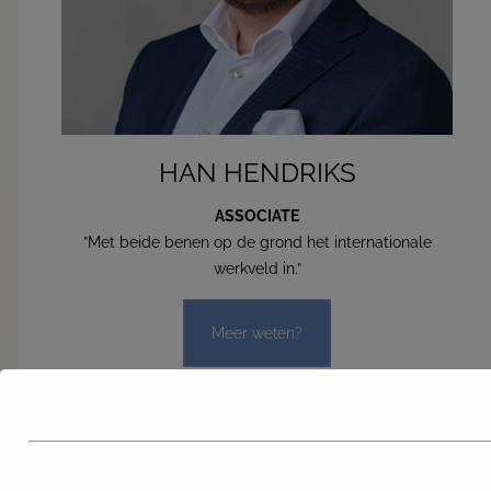
HAN HENDRIKS
ASSOCIATE
”Met beide benen op de grond het internationale
werkveld in.”
Meer weten?