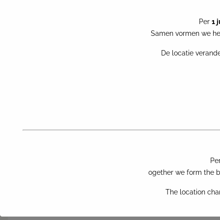
Per
1 
Samen vormen we het
De locatie verande
Pe
ogether we form the bi
The location cha
CLAIRE