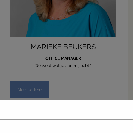
MARIEKE BEUKERS
OFFICE MANAGER
“Je weet wat je aan mij hebt.”
Meer weten?