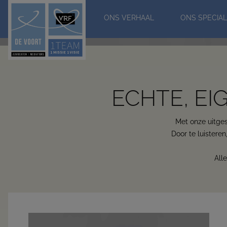
Smoelenboek
ONS VERHAAL
ONS SPECIAL
Krissy Pullens
Hendarin Mouselli
Iris Krah
Marieke Beukers
Han
ECHTE, EI
Met onze uitgesp
Door te luisteren
All