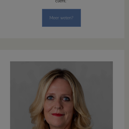
cliënt.”
Meer weten?