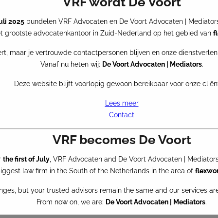
VRF wordt De Voort
juli 2025
bundelen VRF Advocaten en De Voort Advocaten | Mediators
 grootste advocatenkantoor in Zuid-Nederland op het gebied van
f
rt, maar je vertrouwde contactpersonen blijven en onze dienstverlen
Vanaf nu heten wij:
De Voort Advocaten | Mediators
.
Deze website blijft voorlopig gewoon bereikbaar voor onze cliën
Lees meer
Contact
VRF becomes De Voort
r
the first of July
, VRF Advocaten and De Voort Advocaten | Mediators 
ggest law firm in the South of the Netherlands in the area of
flexwo
nges, but your trusted advisors remain the same and our services a
From now on, we are:
De Voort Advocaten | Mediators
.