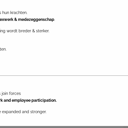
 hun krachten.
lexwerk & medezeggenschap
.
ing wordt breder & sterker.
ten.
join forces
rk and employee participation.
re expanded and stronger.