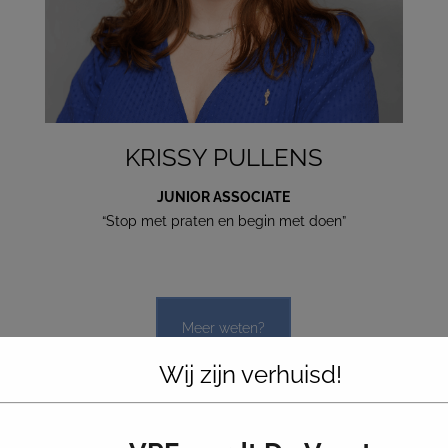
KRISSY PULLENS
JUNIOR ASSOCIATE
“Stop met praten en begin met doen”
Meer weten?
Wij zijn verhuisd!