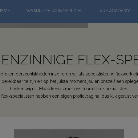
modal-check
ISME
WAADI-TOELATINGSPLICHT
VRF ACADEMY
 Hendriks
Sander van Riel
Inge Brattinga
GENZINNIGE FLEX-SP
roken persoonlijkheden inspireren wij als specialisten in flexwerk cl
, bereikbaar te zijn en op het juiste moment jou en onszelf een spieg
blinken wij uit. Maak kennis met ons team flex-specialisten.
e flex-specialisten hebben een eigen profielpagina, dus klik gerust ver