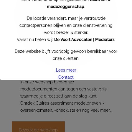
medezeggenschap
.
De locatie verandert, maar je vertrouwde
contactpersonen blijven en onze dienstverlening
wordt breder & sterker.
Vanaf nu heten wij:
De Voort Advocaten | Mediators
.
Deze website blijft voorlopig gewoon bereikbaar voor
onze cliënten.
Lees meer
Contact
In onze webshop bieden we
modeldocumenten aan tegen een vaste prijs,
VRF becomes De Voort
waarmee je direct zelf aan de slag kunt.
Ontdek Claire’s assortiment modelbrieven, -
Per
the first of July
, VRF Advocaten and De Voort
overeenkomsten, -checklists en nog veel meer…
Advocaten | Mediators join forces
ogether we form the biggest law firm in the South of
the Netherlands in the area of
flexwork and employee
Bezoek de webshop