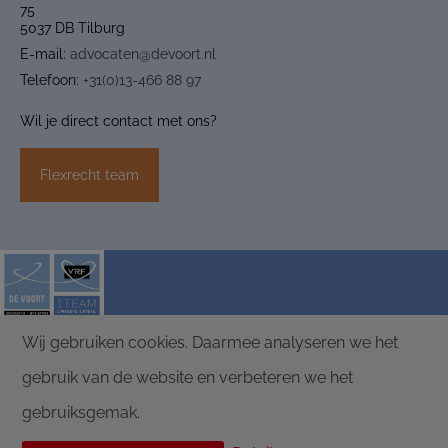
75
5037 DB Tilburg
E-mail:
advocaten@devoort.nl
Telefoon:
+31(0)13-466 88 97
Wil je direct contact met ons?
Flexrecht team
Wij gebruiken cookies. Daarmee analyseren we het
ALGEMENE VOORWAARDEN
PRIVACY
gebruik van de website en verbeteren we het
DISCLAIMER
DE VOORT ADVOCATEN |
POLICY
MEDIATORS
gebruiksgemak.