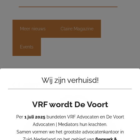
Meer nieuws
Claire Magazine
Events
Wij zijn verhuisd!
CLAIRE’S MODELLEN
VRF wordt De Voort
Per
1 juli 2025
bundelen VRF Advocaten en De Voort
Advocaten | Mediators hun krachten.
Samen vormen we het grootste advocatenkantoor in
Zuid-Nederland op het gebied van
flexwerk &