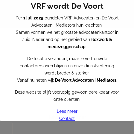
VRF wordt De Voort
Per
1 juli 2025
bundelen VRF Advocaten en De Voort
Advocaten | Mediators hun krachten.
Samen vormen we het grootste advocatenkantoor in
Zuid-Nederland op het gebied van
flexwerk &
BEL MIJ TERUG
medezeggenschap
.
Naam
De locatie verandert, maar je vertrouwde
contactpersonen blijven en onze dienstverlening
wordt breder & sterker.
Vanaf nu heten wij:
De Voort Advocaten | Mediators
.
E-mail
Deze website blijft voorlopig gewoon bereikbaar voor
onze cliënten.
Lees meer
Telefoonnummer
Contact
VRF becomes De Voort