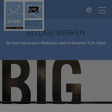
modal-check
BIJ ONS WERKEN
De Voort Advocaten | Mediators, sterk in flexwerk. Echt. Altijd.