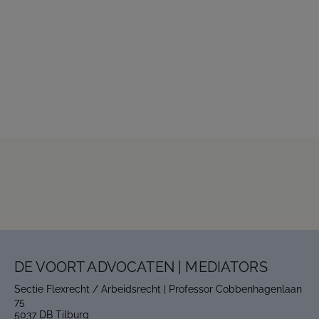
The location changes, but your trusted advisors
remain the same and our services are expanded and
stronger.
From now on, we are:
De Voort Advocaten | Mediators
.
This website will for now remain accessible to our
clients.
Read more
Contact us
DE VOORT ADVOCATEN | MEDIATORS
Sectie Flexrecht / Arbeidsrecht | Professor Cobbenhagenlaan
75
5037 DB Tilburg