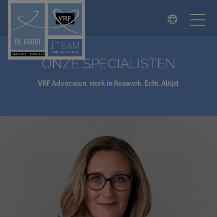
modal-check
ONZE SPECIALISTEN
VRF Advocaten, sterk in flexwerk. Echt. Altijd.