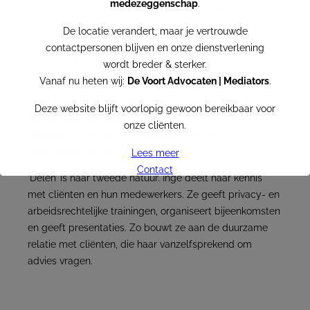
medezeggenschap
.
van strategie en juridische implicaties. Altijd met een
praktisch haakje. Elk advies moet uitvoerbaar zijn.
De locatie verandert, maar je vertrouwde
Bijvoorbeeld hoe je je organisatie inricht binnen alle
contactpersonen blijven en onze dienstverlening
regelgeving en de AVG. Want juist als privacy-specialist
wordt breder & sterker.
is ze helemaal van deze tijd.
Vanaf nu heten wij:
De Voort Advocaten | Mediators
.
“Voor scherp advies moet je bij VRF Advocaten zijn. Als
Deze website blijft voorlopig gewoon bereikbaar voor
het om flexwerk gaat, maar ook voor de
onze cliënten.
strategisch/juridische onderbouwing van
beleidsbeslissingen.”
Lees meer
Contact
’Delen’ is haar tweede natuur. Inge deelt haar kennis
met cliënten en hun medewerkers. Ze geeft privacy- en
VRF becomes De Voort
arbeidsrechtelijke trainingen, organiseert bijeenkomsten
en geeft presentaties. Zo bouwt ze aan de duurzame
Per
the first of July
, VRF Advocaten and De Voort
relatie met cliënten, die haar vanzelfsprekend om
Advocaten | Mediators join forces
advies vragen.
ogether we form the biggest law firm in the South of
the Netherlands in the area of
flexwork and employee
participation.