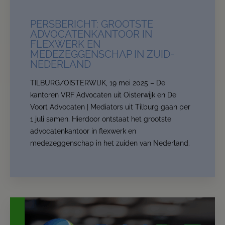
Advocaten | Mediators join forces
PERSBERICHT: GROOTSTE
ogether we form the biggest law firm in the South of
ADVOCATENKANTOOR IN
the Netherlands in the area of
flexwork and employee
FLEXWERK EN
participation.
MEDEZEGGENSCHAP IN ZUID-
NEDERLAND
The location changes, but your trusted advisors
remain the same and our services are expanded and
TILBURG/OISTERWIJK, 19 mei 2025 – De
stronger.
kantoren VRF Advocaten uit Oisterwijk en De
From now on, we are:
De Voort Advocaten | Mediators
.
Voort Advocaten | Mediators uit Tilburg gaan per
1 juli samen. Hierdoor ontstaat het grootste
This website will for now remain accessible to our
advocatenkantoor in flexwerk en
clients.
medezeggenschap in het zuiden van Nederland.
Read more
Contact us