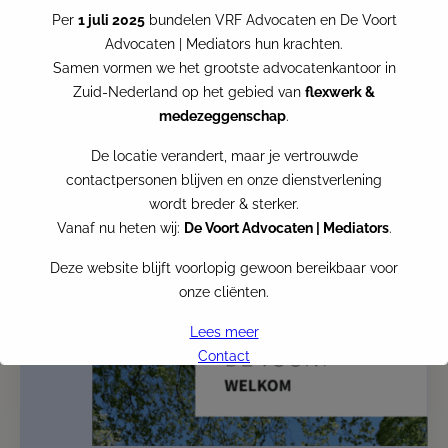
Op 17 juni 2025 is VRF Advocaten aanwezig bij
Per
1 juli 2025
bundelen VRF Advocaten en De Voort
AFAS Open 2025 AFAS Open is hét jaarlijkse event
Advocaten | Mediators hun krachten.
waar technologie, arbeid en toekomstgerichte
Samen vormen we het grootste advocatenkantoor in
dienstverlening samenkomen. Onze collega
Zuid-Nederland op het gebied van
flexwerk &
Hendarin Mouselli is samen met Stefan Pool, die
medezeggenschap
.
namens Next Standard aanwezig
De locatie verandert, maar je vertrouwde
contactpersonen blijven en onze dienstverlening
wordt breder & sterker.
Vanaf nu heten wij:
De Voort Advocaten | Mediators
.
Deze website blijft voorlopig gewoon bereikbaar voor
onze cliënten.
Lees meer
Contact
VRF becomes De Voort
Per
the first of July
, VRF Advocaten and De Voort