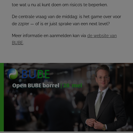
toe wat u nu al kunt doen om risico’s te beperken.
De centrale vraag van de middag: is het game over voor
de zzp’er — of is er juist sprake van een next level?
Meer informatie en aanmelden kan via
de website van
BUBE
.