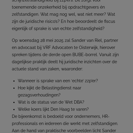
schijnzelfstandigheid bij zzp’ers. Dit zorgt voor
toenemende onzekerheid bij opdrachtgevers én
zelfstandigen. Wat mag nog wel, wat niet meer? Wat
zijn de juridische risico’s? En hoe beoordeelt de fiscus
eigenlijk of sprake is van echte zelfstandigheid?
Op woensdag 28 mei 2025 zal Sander van Riel, partner
en advocaat bij VRF Advocaten te Oisterwijk, hierover
spreken tijdens de derde open BUBE-borrel. Vanuit zijn
dagelijkse praktijk deelt hij juridische inzichten over de
actuele stand van zaken, waaronder:
Wanneer is sprake van een ‘echte’ zzp’er?
Hoe kijkt de Belastingdienst naar
gezagsverhoudingen?
Wat is de status van de Wet DBA?
Welke koers lijkt Den Haag te varen?
De bijeenkomst is bedoeld voor ondernemers, HR-
professionals en iedereen die werkt met zelfstandigen.
Aan de hand van praktische voorbeelden licht Sander