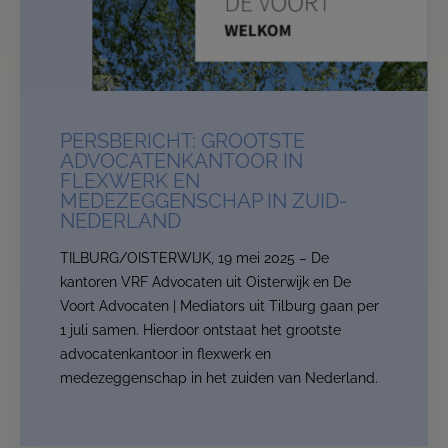
stronger.
From now on, we are:
De Voort Advocaten | Mediators
.
This website will for now remain accessible to our
clients.
Read more
PERSBERICHT: GROOTSTE
ADVOCATENKANTOOR IN
Contact us
FLEXWERK EN
MEDEZEGGENSCHAP IN ZUID-
NEDERLAND
TILBURG/OISTERWIJK, 19 mei 2025 – De
kantoren VRF Advocaten uit Oisterwijk en De
Voort Advocaten | Mediators uit Tilburg gaan per
1 juli samen. Hierdoor ontstaat het grootste
advocatenkantoor in flexwerk en
medezeggenschap in het zuiden van Nederland.