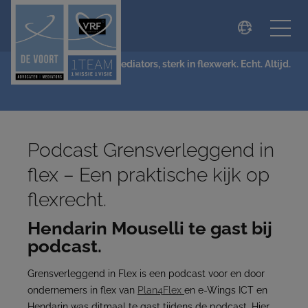
modal-check
NIEUWS
De Voort Advocaten | Mediators, sterk in flexwerk. Echt. Altijd.
Podcast Grensverleggend in
flex – Een praktische kijk op
flexrecht.
Hendarin Mouselli te gast bij
podcast.
Grensverleggend in Flex is een podcast voor en door
ondernemers in flex van
Plan4Flex
en e-Wings ICT en
Hendarin was ditmaal te gast tijdens de podcast. Hier