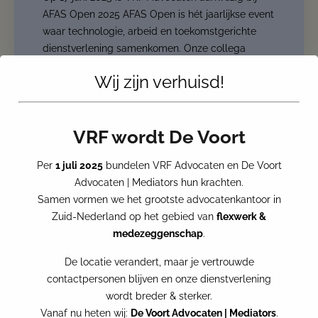
AFAS Open 2025 AFAS Open is hét jaarlijkse event
waar technologie, arbeid en toekomstgerichte
dienstverlening samenkomen. Onze collega
Hendarin Mouselli is samen met Stefan Pool, die
Wij zijn verhuisd!
namens Next Standard aanwezig
VRF wordt De Voort
Per
1 juli 2025
bundelen VRF Advocaten en De Voort
Advocaten | Mediators hun krachten.
Samen vormen we het grootste advocatenkantoor in
Zuid-Nederland op het gebied van
flexwerk &
medezeggenschap
.
De locatie verandert, maar je vertrouwde
contactpersonen blijven en onze dienstverlening
wordt breder & sterker.
Vanaf nu heten wij:
De Voort Advocaten | Mediators
.