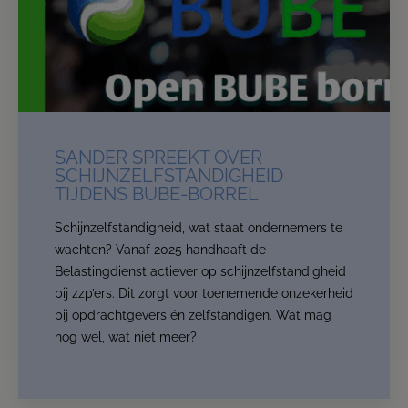
This website will for now remain accessible to our
clients.
Read more
Contact us
SANDER SPREEKT OVER
SCHIJNZELFSTANDIGHEID
TIJDENS BUBE-BORREL
Schijnzelfstandigheid, wat staat ondernemers te
wachten? Vanaf 2025 handhaaft de
Belastingdienst actiever op schijnzelfstandigheid
bij zzp’ers. Dit zorgt voor toenemende onzekerheid
bij opdrachtgevers én zelfstandigen. Wat mag
nog wel, wat niet meer?