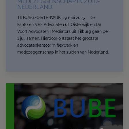
MEDEZEGGENSCHAP IN ZUID-
the Netherlands in the area of
flexwork and employee
NEDERLAND
participation.
TILBURG/OISTERWIJK, 19 mei 2025 – De
The location changes, but your trusted advisors
kantoren VRF Advocaten uit Oisterwijk en De
remain the same and our services are expanded and
Voort Advocaten | Mediators uit Tilburg gaan per
stronger.
1 juli samen. Hierdoor ontstaat het grootste
From now on, we are:
De Voort Advocaten | Mediators
.
advocatenkantoor in flexwerk en
medezeggenschap in het zuiden van Nederland.
This website will for now remain accessible to our
clients.
Read more
Contact us