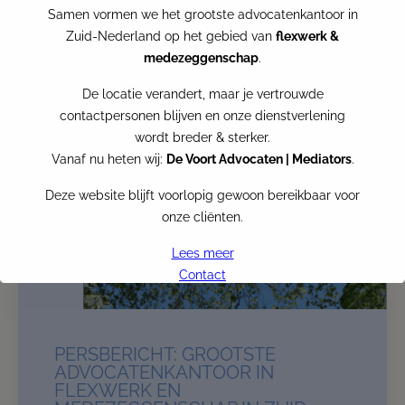
Hendarin Mouselli is samen met Stefan Pool, die
Samen vormen we het grootste advocatenkantoor in
namens Next Standard aanwezig
Zuid-Nederland op het gebied van
flexwerk &
medezeggenschap
.
De locatie verandert, maar je vertrouwde
contactpersonen blijven en onze dienstverlening
wordt breder & sterker.
Vanaf nu heten wij:
De Voort Advocaten | Mediators
.
Deze website blijft voorlopig gewoon bereikbaar voor
onze cliënten.
Lees meer
Contact
VRF becomes De Voort
PERSBERICHT: GROOTSTE
Per
the first of July
, VRF Advocaten and De Voort
ADVOCATENKANTOOR IN
Advocaten | Mediators join forces
FLEXWERK EN
ogether we form the biggest law firm in the South of