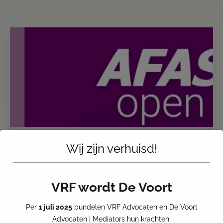
Wij zijn verhuisd!
VRF ADVOCATEN AANWEZIG BIJ
AFAS OPEN – 17 JUNI 2025
Op 17 juni 2025 is VRF Advocaten aanwezig bij
VRF wordt De Voort
AFAS Open 2025 AFAS Open is hét jaarlijkse event
waar technologie, arbeid en toekomstgerichte
Per
1 juli 2025
bundelen VRF Advocaten en De Voort
dienstverlening samenkomen. Onze collega
Advocaten | Mediators hun krachten.