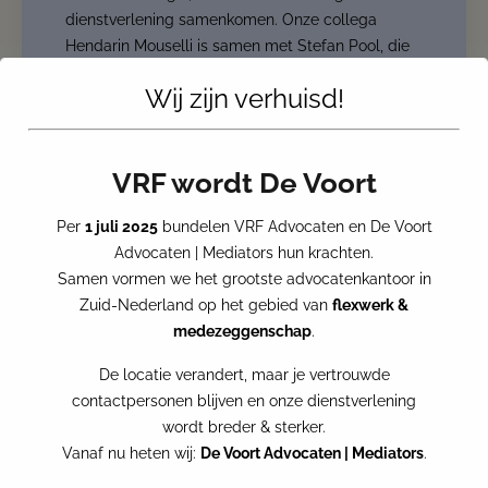
dienstverlening samenkomen. Onze collega
Hendarin Mouselli is samen met Stefan Pool, die
namens Next Standard aanwezig
Wij zijn verhuisd!
VRF wordt De Voort
Per
1 juli 2025
bundelen VRF Advocaten en De Voort
Advocaten | Mediators hun krachten.
Samen vormen we het grootste advocatenkantoor in
Zuid-Nederland op het gebied van
flexwerk &
medezeggenschap
.
De locatie verandert, maar je vertrouwde
contactpersonen blijven en onze dienstverlening
wordt breder & sterker.
Vanaf nu heten wij:
De Voort Advocaten | Mediators
.
PERSBERICHT: GROOTSTE
ADVOCATENKANTOOR IN