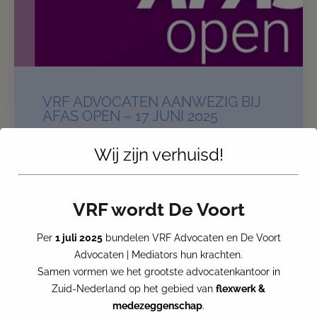
VRF ADVOCATEN AANWEZIG BIJ
AFAS OPEN – 17 JUNI 2025
Op 17 juni 2025 is VRF Advocaten aanwezig bij
Wij zijn verhuisd!
AFAS Open 2025 AFAS Open is hét jaarlijkse event
waar technologie, arbeid en toekomstgerichte
dienstverlening samenkomen. Onze collega
VRF wordt De Voort
Hendarin Mouselli is samen met Stefan Pool, die
namens Next Standard aanwezig
Per
1 juli 2025
bundelen VRF Advocaten en De Voort
Advocaten | Mediators hun krachten.
Samen vormen we het grootste advocatenkantoor in
Zuid-Nederland op het gebied van
flexwerk &
medezeggenschap
.