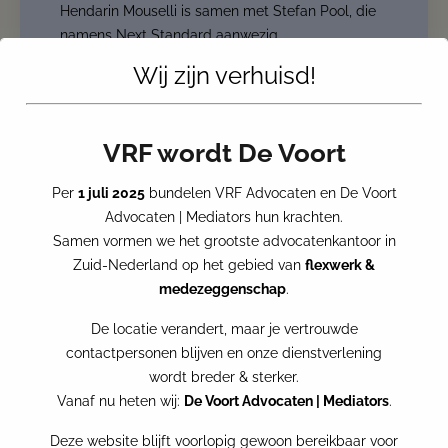
Hendarin Mouselli is samen met Stefan Pool, die
namens Next Standard aanwezig
Wij zijn verhuisd!
VRF wordt De Voort
Per
1 juli 2025
bundelen VRF Advocaten en De Voort
Advocaten | Mediators hun krachten.
Samen vormen we het grootste advocatenkantoor in
Zuid-Nederland op het gebied van
flexwerk &
medezeggenschap
.
De locatie verandert, maar je vertrouwde
contactpersonen blijven en onze dienstverlening
wordt breder & sterker.
PERSBERICHT: GROOTSTE
Vanaf nu heten wij:
De Voort Advocaten | Mediators
.
ADVOCATENKANTOOR IN
FLEXWERK EN
Deze website blijft voorlopig gewoon bereikbaar voor