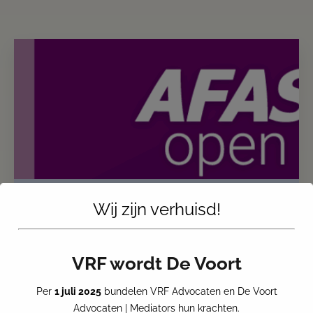
Wij zijn verhuisd!
VRF ADVOCATEN AANWEZIG BIJ
AFAS OPEN – 17 JUNI 2025
Op 17 juni 2025 is VRF Advocaten aanwezig bij
VRF wordt De Voort
AFAS Open 2025 AFAS Open is hét jaarlijkse event
waar technologie, arbeid en toekomstgerichte
Per
1 juli 2025
bundelen VRF Advocaten en De Voort
dienstverlening samenkomen. Onze collega
Advocaten | Mediators hun krachten.