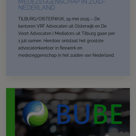
MEDEZEGGENSCHAP IN ZUID-
the Netherlands in the area of
flexwork and employee
NEDERLAND
participation.
TILBURG/OISTERWIJK, 19 mei 2025 – De
The location changes, but your trusted advisors
kantoren VRF Advocaten uit Oisterwijk en De
remain the same and our services are expanded and
Voort Advocaten | Mediators uit Tilburg gaan per
stronger.
1 juli samen. Hierdoor ontstaat het grootste
From now on, we are:
De Voort Advocaten | Mediators
.
advocatenkantoor in flexwerk en
medezeggenschap in het zuiden van Nederland.
This website will for now remain accessible to our
clients.
Read more
Contact us