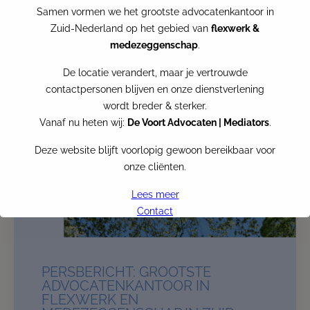
Hendarin Mouselli is samen met Stefan Pool, die
Samen vormen we het grootste advocatenkantoor in
namens Next Standard aanwezig
Zuid-Nederland op het gebied van
flexwerk &
medezeggenschap
.
De locatie verandert, maar je vertrouwde
contactpersonen blijven en onze dienstverlening
wordt breder & sterker.
Vanaf nu heten wij:
De Voort Advocaten | Mediators
.
Deze website blijft voorlopig gewoon bereikbaar voor
onze cliënten.
Lees meer
Contact
VRF becomes De Voort
PERSBERICHT: GROOTSTE
Per
the first of July
, VRF Advocaten and De Voort
ADVOCATENKANTOOR IN
Advocaten | Mediators join forces
FLEXWERK EN
ogether we form the biggest law firm in the South of