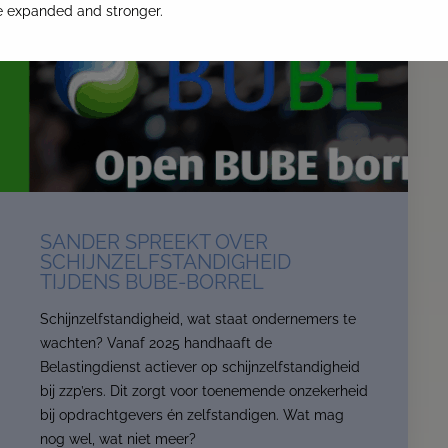
re expanded and stronger.
SANDER SPREEKT OVER
SCHIJNZELFSTANDIGHEID
TIJDENS BUBE-BORREL
Schijnzelfstandigheid, wat staat ondernemers te
wachten? Vanaf 2025 handhaaft de
Belastingdienst actiever op schijnzelfstandigheid
bij zzp’ers. Dit zorgt voor toenemende onzekerheid
bij opdrachtgevers én zelfstandigen. Wat mag
nog wel, wat niet meer?