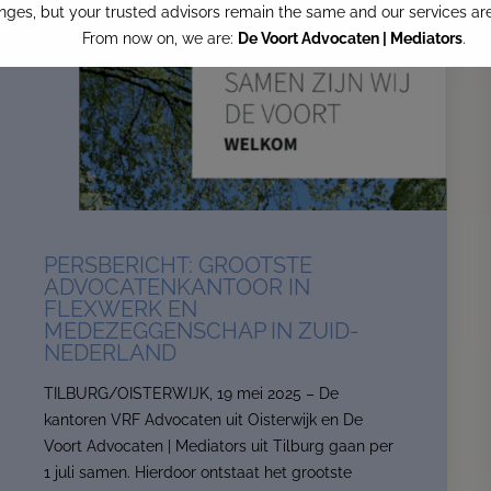
nges, but your trusted advisors remain the same and our services a
From now on, we are:
De Voort Advocaten | Mediators
.
This website will for now remain accessible to our clients.
Read more
Contact us
PERSBERICHT: GROOTSTE
ADVOCATENKANTOOR IN
FLEXWERK EN
MEDEZEGGENSCHAP IN ZUID-
NEDERLAND
TILBURG/OISTERWIJK, 19 mei 2025 – De
kantoren VRF Advocaten uit Oisterwijk en De
Voort Advocaten | Mediators uit Tilburg gaan per
1 juli samen. Hierdoor ontstaat het grootste