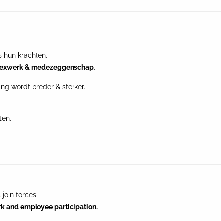
 hun krachten.
lexwerk & medezeggenschap
.
ing wordt breder & sterker.
ten.
join forces
rk and employee participation.