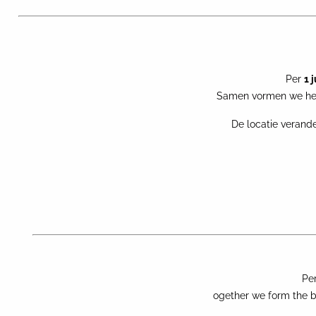
Per
1 
Samen vormen we het
De locatie verande
NOG MEER NIEUWS
Pe
ogether we form the bi