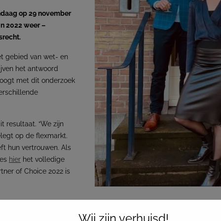
andaag op 29 november
in 2022 weer –
srecht.
et gebied van wet- en
ijven het antwoord
oogt met dit onderzoek
erschillende
t resultaat. “We zijn
legt op de flexmarkt.
ft hun vertrouwen. Als
ees
hier
het volledige
ner of Choice 2022 is
Wij zijn verhuisd!