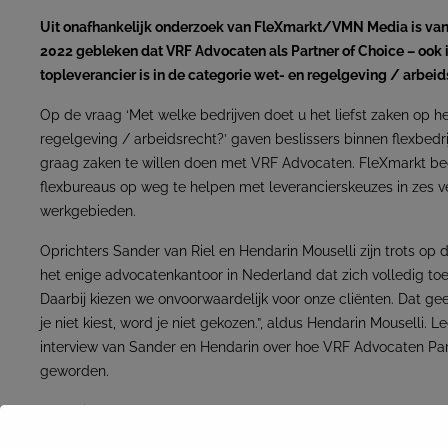
Uit onafhankelijk onderzoek van FleXmarkt/VMN Media is v
2022 gebleken dat VRF Advocaten als Partner of Choice – ook 
topleverancier is in de categorie wet- en regelgeving / arbeid
Op de vraag ‘Met welke bedrijven doet u het liefst zaken op h
regelgeving / arbeidsrecht?’ gaven beslissers binnen flexbedr
graag zaken te willen doen met VRF Advocaten. FleXmarkt be
flexbureaus op weg te helpen met leverancierskeuzes in zes v
werkgebieden.
Oprichters Sander van Riel en Hendarin Mouselli zijn trots op di
het enige advocatenkantoor in Nederland dat zich volledig toe
Daarbij kiezen we onvoorwaardelijk voor onze cliënten. Dat gee
je niet kiest, word je niet gekozen.”, aldus Hendarin Mouselli. L
interview van Sander en Hendarin over hoe VRF Advocaten Part
geworden.
Lees
hier
de resultaten van het onderzoek.