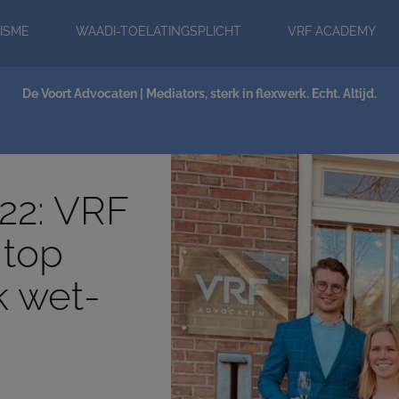
modal-check
ISME
WAADI-TOELATINGSPLICHT
VRF ACADEMY
NIEUWS
De Voort Advocaten | Mediators, sterk in flexwerk. Echt. Altijd.
022: VRF
 top
k wet-