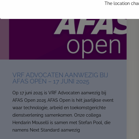
The location cha
VRF ADVOCATEN AANWEZIG BIJ
AFAS OPEN – 17 JUNI 2025
Op 17 juni 2025 is VRF Advocaten aanwezig bij
AFAS Open 2025 AFAS Open is hét jaarlijkse event
waar technologie, arbeid en toekomstgerichte
dienstverlening samenkomen. Onze collega
Hendarin Mouselli is samen met Stefan Pool, die
namens Next Standard aanwezig