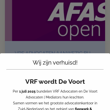
VRF ADVOCATEN AANWEZIG BIJ
AFAS OPEN – 17 JUNI 2025
Wij zijn verhuisd!
Op 17 juni 2025 is VRF Advocaten aanwezig bij
AFAS Open 2025 AFAS Open is hét jaarlijkse event
waar technologie, arbeid en toekomstgerichte
VRF wordt De Voort
dienstverlening samenkomen. Onze collega
Hendarin Mouselli is samen met Stefan Pool, die
Per
1 juli 2025
bundelen VRF Advocaten en De Voort
namens Next Standard aanwezig
Advocaten | Mediators hun krachten.
Samen vormen we het grootste advocatenkantoor in
Zuid-Nederland op het gebied van
flexwerk &