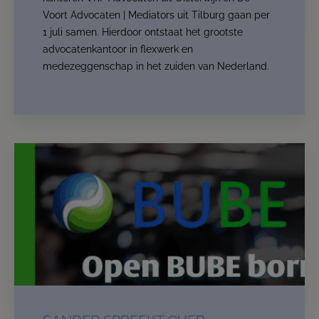
Voort Advocaten | Mediators uit Tilburg gaan per
The location changes, but your trusted advisors
1 juli samen. Hierdoor ontstaat het grootste
remain the same and our services are expanded and
advocatenkantoor in flexwerk en
stronger.
medezeggenschap in het zuiden van Nederland.
From now on, we are:
De Voort Advocaten | Mediators
.
This website will for now remain accessible to our
clients.
Read more
Contact us