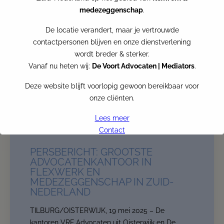
medezeggenschap
.
De locatie verandert, maar je vertrouwde
contactpersonen blijven en onze dienstverlening
wordt breder & sterker.
Vanaf nu heten wij:
De Voort Advocaten | Mediators
.
Deze website blijft voorlopig gewoon bereikbaar voor
onze cliënten.
Lees meer
Contact
PERSBERICHT: GROOTSTE
VRF becomes De Voort
ADVOCATENKANTOOR IN
FLEXWERK EN
Per
the first of July
, VRF Advocaten and De Voort
MEDEZEGGENSCHAP IN ZUID-
Advocaten | Mediators join forces
NEDERLAND
ogether we form the biggest law firm in the South of
TILBURG/OISTERWIJK, 19 mei 2025 – De
the Netherlands in the area of
flexwork and employee
kantoren VRF Advocaten uit Oisterwijk en De
participation.