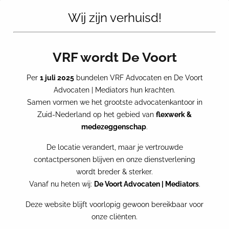
Wij zijn verhuisd!
VRF wordt De Voort
Per
1 juli 2025
bundelen VRF Advocaten en De Voort
Advocaten | Mediators hun krachten.
Samen vormen we het grootste advocatenkantoor in
Zuid-Nederland op het gebied van
flexwerk &
medezeggenschap
.
De locatie verandert, maar je vertrouwde
PERSBERICHT: GROOTSTE
contactpersonen blijven en onze dienstverlening
ADVOCATENKANTOOR IN
wordt breder & sterker.
FLEXWERK EN
Vanaf nu heten wij:
De Voort Advocaten | Mediators
.
MEDEZEGGENSCHAP IN ZUID-
NEDERLAND
Deze website blijft voorlopig gewoon bereikbaar voor
onze cliënten.
TILBURG/OISTERWIJK, 19 mei 2025 – De