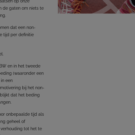
plaatsen op onze
n de gaten om niets te
eding.
nomen dat een non-
ijd per definitie
l.
 BW en in het tweede
 beding (waaronder een
in een
motivering bij het non-
lijkt dat het beding
angen.
or onbepaalde tijd als
ing geheel of
n verhouding tot het te