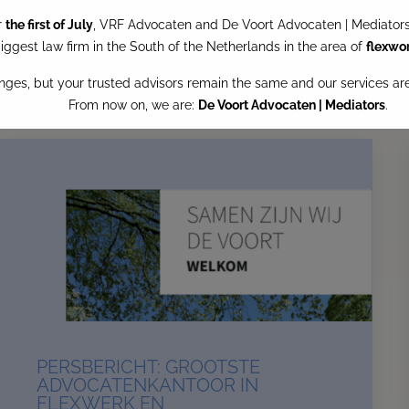
r
the first of July
, VRF Advocaten and De Voort Advocaten | Mediators 
ggest law firm in the South of the Netherlands in the area of
flexwo
nges, but your trusted advisors remain the same and our services a
From now on, we are:
De Voort Advocaten | Mediators
.
This website will for now remain accessible to our clients.
Read more
Contact us
PERSBERICHT: GROOTSTE
ADVOCATENKANTOOR IN
FLEXWERK EN