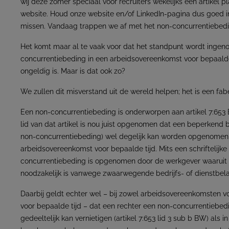
wij deze zomer speciaal voor recruiters wekelijks een artikel 
website. Houd onze website en/of LinkedIn-pagina dus goed i
missen. Vandaag trappen we af met het non-concurrentieb
Het komt maar al te vaak voor dat het standpunt wordt inge
concurrentiebeding in een arbeidsovereenkomst voor bepaalde t
ongeldig is. Maar is dat ook zo?
We zullen dit misverstand uit de wereld helpen; het is een fabe
Een non-concurrentiebeding is onderworpen aan artikel 7:653
lid van dat artikel is nou juist opgenomen dat een beperkend
non-concurrentiebeding) wel degelijk kan worden opgenomen 
arbeidsovereenkomst voor bepaalde tijd. Mits een schriftelijke 
concurrentiebeding is opgenomen door de werkgever waaruit b
noodzakelijk is vanwege zwaarwegende bedrijfs- of dienstbel
Daarbij geldt echter wel – bij zowel arbeidsovereenkomsten vo
voor bepaalde tijd – dat een rechter een non-concurrentiebed
gedeeltelijk kan vernietigen (artikel 7:653 lid 3 sub b BW) als i