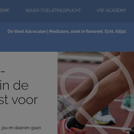
modal-check
ISME
WAADI-TOELATINGSPLICHT
VRF ACADEMY
NIEUWS
De Voort Advocaten | Mediators, sterk in flexwerk. Echt. Altijd.
n-
in de
t voor
et jou en daarom gaan