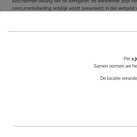
beschermen belang van de werkgever, de werknemer door he
concurrentiebeding onbillijk wordt benadeeld. In dat verban
dat een korter dienstverband – wat natuurlijk het geval kan zijn
arbeidsovereenkomst voor bepaalde tijd – eerder zal leiden to
werkgever geen rechten kan ontlenen aan een non-concurrentie
de werknemer dan maar korte tijd had om kennis te nemen v
ten aanzien van unieke werkprocessen en andere concurrentie
van de werkgever en het dan niet redelijk is om het non-concu
Per
1 
te handhaven.
Samen vormen we het
Vergeet je overigens het non-concurrentiebeding in de arbei
De locatie verande
bepaalde tijd te motiveren? Dan is de sanctie nietigheid. Oftew
beroep op doen. Oef. Recentelijk is nog geoordeeld (ECLI:NL:
een onduidelijke verwijzing naar de motivering evenzeer leidt t
rechtsgeldig non-concurrentiebeding!