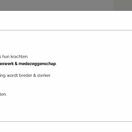
 hun krachten.
lexwerk & medezeggenschap
.
ing wordt breder & sterker.
ten.