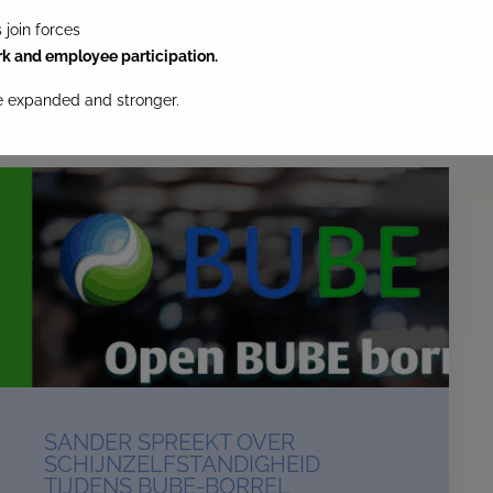
join forces
rk and employee participation.
re expanded and stronger.
SANDER SPREEKT OVER
SCHIJNZELFSTANDIGHEID
TIJDENS BUBE-BORREL