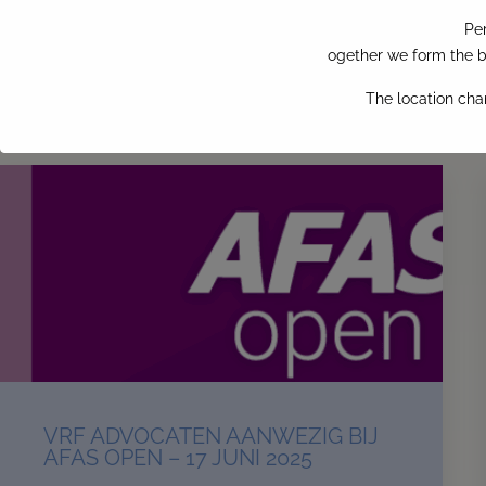
Pe
ogether we form the bi
NOG MEER NIEUWS
The location cha
VRF ADVOCATEN AANWEZIG BIJ
AFAS OPEN – 17 JUNI 2025