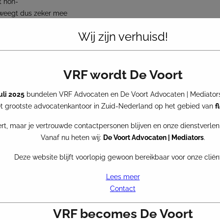
t non-
d weegt dus zeker mee
 bij een
Wij zijn verhuisd!
t het oordeel dat een
beding. In die zin dat
an essentiële knowhow
VRF wordt De Voort
gevoelige informatie
rrentiebeding onverkort
juli 2025
bundelen VRF Advocaten en De Voort Advocaten | Mediators
 grootste advocatenkantoor in Zuid-Nederland op het gebied van
f
dsovereenkomst voor
rt, maar je vertrouwde contactpersonen blijven en onze dienstverlen
el, je kunt er dan geen
Vanaf nu heten wij:
De Voort Advocaten | Mediators
.
RBROT:2022:3257) dat
ot een niet-
Deze website blijft voorlopig gewoon bereikbaar voor onze cliën
Lees meer
Contact
VRF becomes De Voort