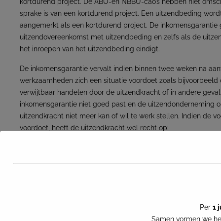
kortdurend project. De ABU-en NBBU-cao’s hebben niet omsc
sprake is van een kortdurend project. Een uitzendbeding wordt 
aangemerkt als een kortdurend project. De inkomensgarantie g
uitzendovereenkomst met uitzendbeding en zelfs als de uitz
het inroepen van het uitzendbeding eindigt.
De inkomensgarantie vervalt indien binnen twee weken na aa
werkzaamheden zich een situatie voordoet zoals bijvoorbeeld 
verwijtbaar handelen door de uitzendkracht of in andere geval
inkomensgarantie niet goed past en de uitzendonderneming 
uitzendkracht niet meer kan of wil te werk stellen. Indien de v
voordoet, heeft de uitzendkracht wel recht op:
een thuiskomstgarantie, waarbij de vervoerskosten naar het
uitzendwerkgever worden betaald;
de mogelijkheid om aansluitend nog vijf aaneengesloten na
uitzendonderneming gefaciliteerde huisvesting te verblijve
uitzendonderneming;
het kwijtschelden van eventuele openstaande schulden, d
Per
1 
ontstaan zijn in de eerste twee weken met de komst van de
Samen vormen we het