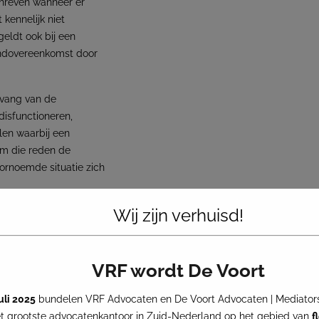
hreven wanneer er
kennelijk niet
eldt ook bij een
endovereenkomst door
nvang van de
disfunctioneren,
len waarbij een
om die reden de
oornoemde situatie zich
Wij zijn verhuisd!
 thuisland door de
chten in de door de
n op kosten van de
VRF wordt De Voort
ie opgebouwd of
juli 2025
bundelen VRF Advocaten en De Voort Advocaten | Mediators
 uitzendkracht naar
 grootste advocatenkantoor in Zuid-Nederland op het gebied van
f