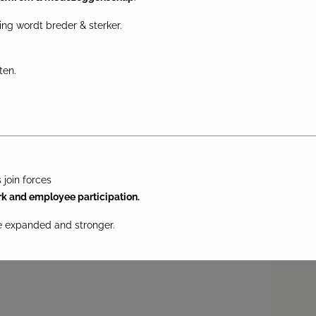
ing wordt breder & sterker.
ten.
join forces
rk and employee participation.
re expanded and stronger.