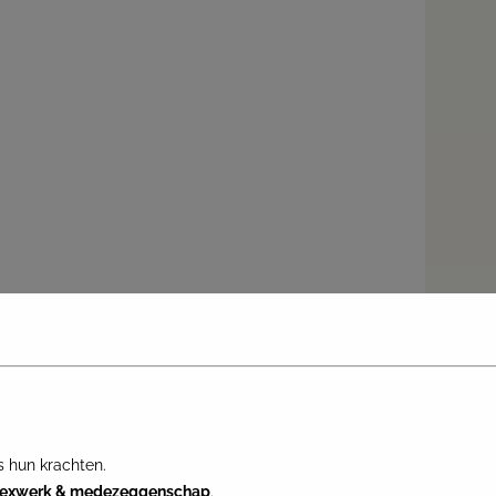
 hun krachten.
lexwerk & medezeggenschap
.