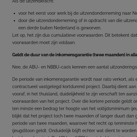
Als de uitzendkracht:
voor het eerst voor werk bij de uitzendonderneming naar N
door die uitzendonderneming of in opdracht van die uitz
een derde buiten Nederland is geworven.
Let op, het zijn dus cumulatieve voorwaarden. Dit betekent da
voorwaarden moet zijn voldaan.
Geldt de duur van de inkomensgarantie (twee maanden) in all
Nee, de ABU- en NBBU-cao’s kennen een aantal uitzonderings
De periode van inkomensgarantie wordt naar rato verkort, als e
contractueel vastgelegd kortdurend project. Daarbij dient aan
vooraf, in het thuisland, duidelijkheid te zijn verschaft ten aan
voorwaarden van het project. Over die kortere periode geldt o
ten minste een bedrag ter hoogte van het voltijdsminimum (jeu
blijkt dat het project toch twee maanden of langer duurt dan 
periode van twee maanden, waarover het recht op tenminste h
(jeugd)loon geldt. Onduidelijk blijft echter wat dient te worde