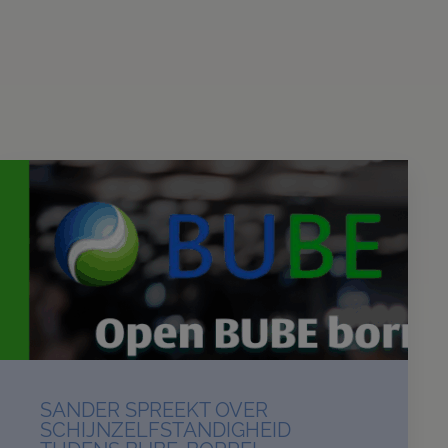
SANDER SPREEKT OVER
SCHIJNZELFSTANDIGHEID