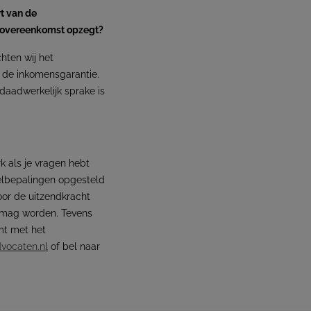
t van de
ndovereenkomst opzegt?
hten wij het
p de inkomensgarantie.
daadwerkelijk sprake is
 als je vragen hebt
elbepalingen opgesteld
oor de uitzendkracht
t mag worden. Tevens
mt met het
dvocaten.nl
of bel naar