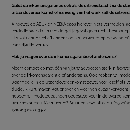
Geldt de inkomensgarantie ook als de uitzendkracht na de star
uitzendovereenkomst of aanvang van het werk zelf de uitze
Alhoewel de ABU- en NBBU-cao’s hierover niets vermelden, ac
verdedigbaar dat in een dergelijk geval geen recht bestaat o
Het zal echter wel afhangen van het antwoord op de vraag of 
van vrijwillig vertrek.
Heb je vragen over de inkomensgarantie of anderszins?
Neem contact op met één van jouw advocaten sterk in flexwerk
over de inkomensgarantie of anderszins. Ook hebben wij mod
waarmee je in de uitzendovereenkomst zowel voor jezelf als v
duidelijk kunt maken wat er over en weer van elkaar verwach
hebben wij modelbepalingen opgesteld voor in de overeenko
wervingsbureau. Meer weten? Stuur een e-mail aan
info@vrfa
+31(0)13 820 09 52.