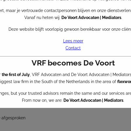
els niet konden worden
rt, maar je vertrouwde contactpersonen blijven en onze dienstverlen
er ze gefaciliteerd zijn
Vanaf nu heten wij:
De Voort Advocaten | Mediators
.
Deze website blijft voorlopig gewoon bereikbaar voor onze cliën
Lees meer
Contact
rantie te lopen?
VRF becomes De Voort
het verdedigbaar dat
tzendovereenkomst
r
the first of July
, VRF Advocaten and De Voort Advocaten | Mediators 
 uitzendovereenkomst
ggest law firm in the South of the Netherlands in the area of
flexwo
ar, dat het moment van
nges, but your trusted advisors remain the same and our services a
nden periode geldt.
From now on, we are:
De Voort Advocaten | Mediators
.
time wenst te werken?
This website will for now remain accessible to our clients.
e afgesproken
Read more
Contact us