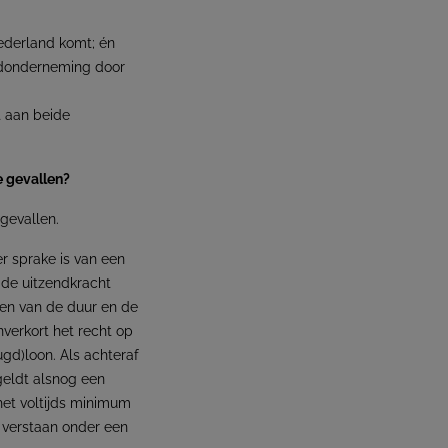
ederland komt; én
endonderneming door
t aan beide
e gevallen?
gevallen.
r sprake is van een
 de uitzendkracht
zien van de duur en de
nverkort het recht op
gd)loon. Als achteraf
geldt alsnog een
et voltijds minimum
n verstaan onder een