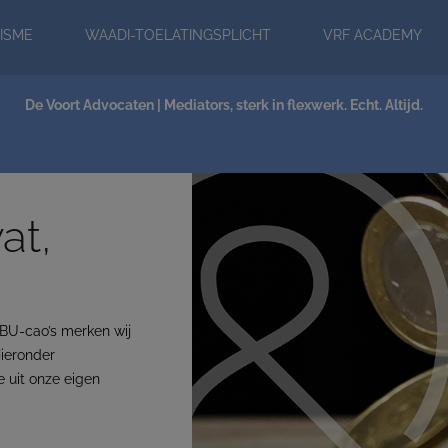
modal-check
ISME
WAADI-TOELATINGSPLICHT
VRF ACADEMY
NIEUWS
De Voort Advocaten | Mediators, sterk in flexwerk. Echt. Altijd.
at,
BU-cao’s merken wij
ieronder
 uit onze eigen