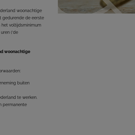
Nederland woonachtige
ft gedurende de eerste
 het voltijdsminimum
uren (‘de
and woonachtige
orwaarden:
erneming buiten
ederland te werken.
ijn permanente