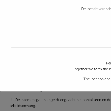
Nederland, voor zover deze op basis van de wettelijke reg
De locatie verande
ingehouden en/of verrekend. Dit betreffen schulden voor zov
door de uitzendonderneming en betrekking hebben op:
vervoer thuisland-Nederland;
vervoer woon-werkverkeer;
huisvesting; en/of
zorgverzekering.
Wanneer begint de twee maanden periode voor de inkomensga
De ABU- en NBBU-cao’s vermelden hierover niets. Wij achten 
de twee maanden termijn aanvangt op het moment dat de ui
Pe
aanvangt. Of als is afgesproken met de uitzendkracht dat de
ogether we form the bi
aanvangt bij aanvang van het werk, achten wij het verdedigba
The location cha
aanvang van de werkzaamheden als aanvang van de twee maa
Geldt de inkomensgarantie als de uitzendkracht zelf niet full
Ja. De inkomensgarantie geldt ongeacht het aantal uren en d
arbeidsomvang.