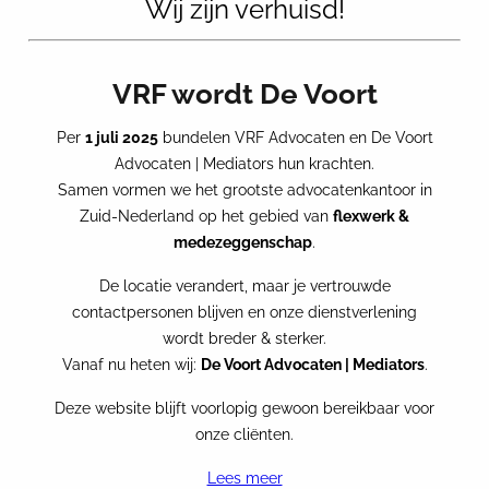
Wij zijn verhuisd!
VRF wordt De Voort
Per
1 juli 2025
bundelen VRF Advocaten en De Voort
Advocaten | Mediators hun krachten.
VRF ADVOCATEN AANWEZIG BIJ
Samen vormen we het grootste advocatenkantoor in
AFAS OPEN – 17 JUNI 2025
Zuid-Nederland op het gebied van
flexwerk &
medezeggenschap
.
Op 17 juni 2025 is VRF Advocaten aanwezig bij
AFAS Open 2025 AFAS Open is hét jaarlijkse event
De locatie verandert, maar je vertrouwde
waar technologie, arbeid en toekomstgerichte
contactpersonen blijven en onze dienstverlening
dienstverlening samenkomen. Onze collega
wordt breder & sterker.
Hendarin Mouselli is samen met Stefan Pool, die
Vanaf nu heten wij:
De Voort Advocaten | Mediators
.
namens Next Standard aanwezig
Deze website blijft voorlopig gewoon bereikbaar voor
onze cliënten.
Lees meer