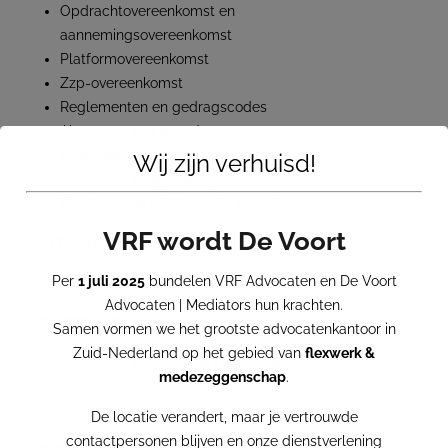
Opdrachtovereenkomst en
aannemingsovereenkomst
Platformovereenkomst
Zzp-overeenkomst
Reglementen en gedragscodes
Algemene voorwaarden
Inkoopvoorwaarden
Wij zijn verhuisd!
Geheimhoudingsbeding
Bescherming intellectuele eigendom
VRF wordt De Voort
INTERNATIONAAL
Per
1 juli 2025
bundelen VRF Advocaten en De Voort
Internationaal platform
Advocaten | Mediators hun krachten.
WETGEVING
Samen vormen we het grootste advocatenkantoor in
Zuid-Nederland op het gebied van
flexwerk &
Algemene Verordening Gegevensbescherming (AVG)
medezeggenschap
.
/ privacy
Overgang van onderneming
De locatie verandert, maar je vertrouwde
contactpersonen blijven en onze dienstverlening