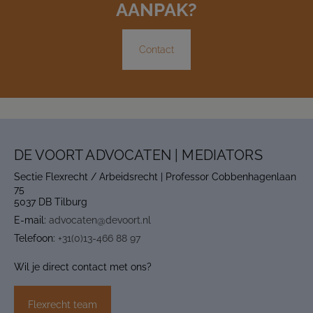
AANPAK?
From now on, we are:
De Voort Advocaten | Mediators
.
This website will for now remain accessible to our
Contact
clients.
Read more
Contact us
DE VOORT ADVOCATEN | MEDIATORS
Sectie Flexrecht / Arbeidsrecht | Professor Cobbenhagenlaan
75
5037 DB Tilburg
E-mail:
advocaten@devoort.nl
Telefoon:
+31(0)13-466 88 97
Wil je direct contact met ons?
Flexrecht team