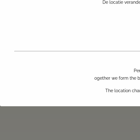
Meer weten over ZZP-ers en rechtspraak
Hendarin
en
Sander
staan 
De locatie verande
DE VOORT ADVOCATEN | MEDIATORS
Sectie Flexrecht / Arbeidsrecht | Professor Cobbenhagenlaan 75
5037 DB Tilburg
E-mail:
advocaten@devoort.nl
Telefoon:
+31(0)13-466 88 97
Pe
ogether we form the bi
The location cha
PRIVACY POLICY
DISCLAIMER
ALGEME