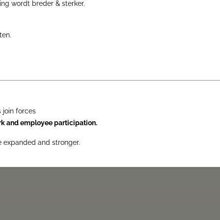
ing wordt breder & sterker.
ten.
join forces
rk and employee participation.
re expanded and stronger.