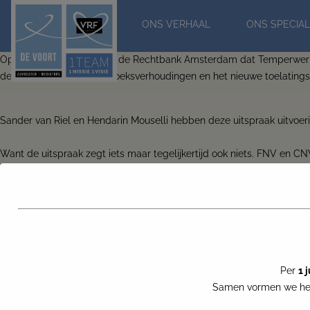
ONS VERHAAL
ONS SPECIAL
Op 10 juli 2024 oordeelde de Rechtbank Amsterdam dat Temperwerker
deze uitspraak voor driehoeksverhoudingen en het nieuwe toelatings
Sander van Riel en Hendarin Mouselli hebben deze uitspraak uitvoe
Want de uitspraak zegt iets maar tegelijkertijd ook niets. FNV en C
wordt geoordeeld dan ook groot.
FNV en CNV hebben inmiddels hoger beroep aangekondigd.
Bekijk het webinar terug via
Legalflix.
Webinar
Per
1 
Samen vormen we het