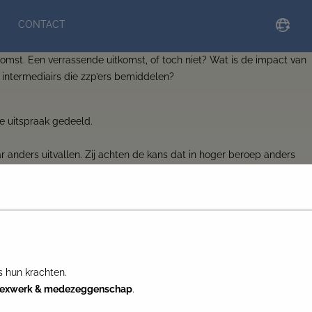
CONTACT
mst. Een verrassende uitkomst, of toch niet? Wat is de impact van
 intermediairs die zzp’ers bemiddelen?
e uitspraak gedeeld.
 anders uitvallen. Zij achten de kans dat in hoger beroep anders
 hun krachten.
lexwerk & medezeggenschap
.