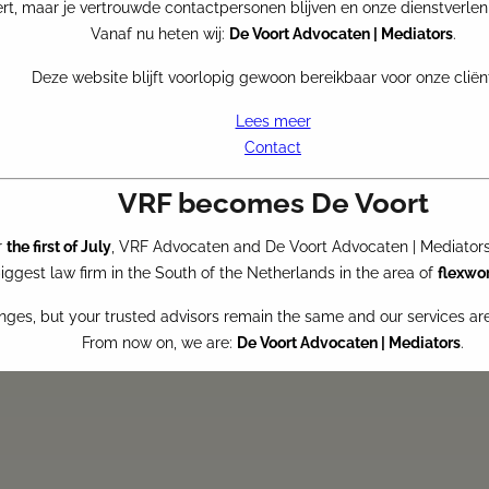
je graag te woord.
rt, maar je vertrouwde contactpersonen blijven en onze dienstverlen
Vanaf nu heten wij:
De Voort Advocaten | Mediators
.
Deze website blijft voorlopig gewoon bereikbaar voor onze cliën
Wil je direct contact met ons?
Lees meer
Contact
Flexrecht team
VRF becomes De Voort
r
the first of July
, VRF Advocaten and De Voort Advocaten | Mediators 
ggest law firm in the South of the Netherlands in the area of
flexwo
nges, but your trusted advisors remain the same and our services a
NE VOORWAARDEN DE VOORT ADVOCATEN | MEDIATORS
From now on, we are:
De Voort Advocaten | Mediators
.
This website will for now remain accessible to our clients.
Read more
Contact us