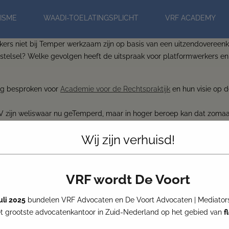
modal-check
ISME
WAADI-TOELATINGSPLICHT
VRF ACADEMY
s niet bij Temper werkzaam zijn op basis van een uitzendovereenko
stelsel? Welke gevolgen heeft de uitspraak voor platformwerkers en
rig besproken voor
Academie voor de Rechtspraktijk
en hun visie op d
NV zijn weliswaar nu geTemperd, maar in hoger beroep kan dat zomaar
Wij zijn verhuisd!
VRF wordt De Voort
juli 2025
bundelen VRF Advocaten en De Voort Advocaten | Mediators
 grootste advocatenkantoor in Zuid-Nederland op het gebied van
f