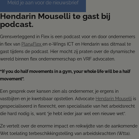
Meld je aan voor de nieuwsbrief
Hendarin Mouselli te gast bij
podcast.
Grensverleggend in Flex is een podcast voor en door ondernemers
in flex van
Plan4Flex
en e-Wings ICT en Hendarin was ditmaal te
gast tijdens de podcast. Hier mocht zij praten over de dynamische
wereld binnen flex ondernemerschap en VRF advocaten.
“If you do half movements in a gym, your whole life will be a half
movement”.
Een gesprek over kansen zien als ondernemer, je ergens in
vastbijten en je kwetsbaar opstellen. Advocate
Hendarin Mouselli
is
gespecialiseerd in flexrecht, een specialisatie van het arbeidsrecht
die hard nodig is, want “je hebt ieder jaar wel een nieuwe wet”.
Ze vertelt over de enorme impact en reikwijdte van de aankomende
Wet toelating terbeschikkingstelling van arbeidskrachten (Wtta).