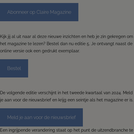
remain the same and our services are expanded and
stronger.
Abonneer op Claire Magazine
From now on, we are:
De Voort Advocaten | Mediators
.
This website will for now remain accessible to our
clients.
Kijk jij al uit naar al deze nieuwe inzichten en heb je zin gekregen om
het magazine te lezen? Bestel dan nu editie 5. Je ontvangt naast de
Read more
online versie ook een gedrukt exemplaar.
Contact us
Bestel
De volgende editie verschijnt in het tweede kwartaal van 2024. Meld
je aan voor de nieuwsbrief en krijg een seintje als het magazine er is.
Meld je aan voor de nieuwsbrief
Een ingrijpende verandering staat op het punt de uitzendbranche te