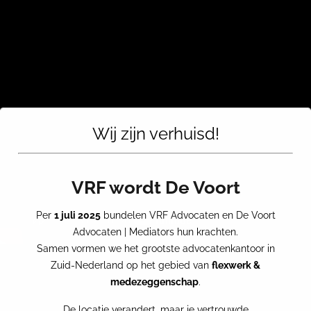
Wij zijn verhuisd!
VRF wordt De Voort
Per
1 juli 2025
bundelen VRF Advocaten en De Voort
Advocaten | Mediators hun krachten.
Samen vormen we het grootste advocatenkantoor in
De vijfde editie van Claire Magazine is nu verkrijgbaar, ditmaal met
Zuid-Nederland op het gebied van
flexwerk &
een muzikale noot. We staan onder andere stil bij nieuwe manieren
medezeggenschap
.
waarop contracten worden aangeboden. Maar ook bij gefixeerde
schadevergoedingen, AI en de Wet toelating terbeschikkingstelling
De locatie verandert, maar je vertrouwde