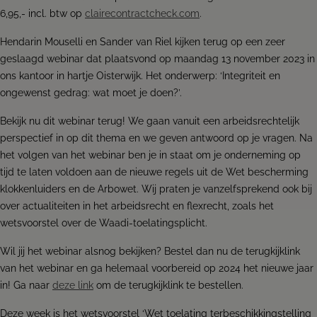
6,95,- incl. btw op
clairecontractcheck.com
.
Hendarin Mouselli en Sander van Riel kijken terug op een zeer
geslaagd webinar dat plaatsvond op maandag 13 november 2023 in
ons kantoor in hartje Oisterwijk. Het onderwerp: ‘Integriteit en
ongewenst gedrag: wat moet je doen?’.
Bekijk nu dit webinar terug! We gaan vanuit een arbeidsrechtelijk
perspectief in op dit thema en we geven antwoord op je vragen. Na
het volgen van het webinar ben je in staat om je onderneming op
tijd te laten voldoen aan de nieuwe regels uit de Wet bescherming
klokkenluiders en de Arbowet. Wij praten je vanzelfsprekend ook bij
over actualiteiten in het arbeidsrecht en flexrecht, zoals het
wetsvoorstel over de Waadi-toelatingsplicht.
Wil jij het webinar alsnog bekijken? Bestel dan nu de terugkijklink
van het webinar en ga helemaal voorbereid op 2024 het nieuwe jaar
in! Ga naar
deze link
om de terugkijklink te bestellen.
Deze week is het wetsvoorstel ‘Wet toelating terbeschikkingstelling