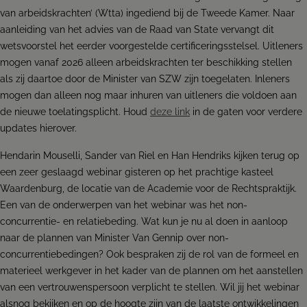
van arbeidskrachten’ (Wtta) ingediend bij de Tweede Kamer. Naar
aanleiding van het advies van de Raad van State vervangt dit
wetsvoorstel het eerder voorgestelde certificeringsstelsel. Uitleners
mogen vanaf 2026 alleen arbeidskrachten ter beschikking stellen
als zij daartoe door de Minister van SZW zijn toegelaten. Inleners
mogen dan alleen nog maar inhuren van uitleners die voldoen aan
de nieuwe toelatingsplicht. Houd
deze link
in de gaten voor verdere
updates hierover.
Hendarin Mouselli, Sander van Riel en Han Hendriks kijken terug op
een zeer geslaagd webinar gisteren op het prachtige kasteel
Waardenburg, de locatie van de Academie voor de Rechtspraktijk.
Een van de onderwerpen van het webinar was het non-
concurrentie- en relatiebeding. Wat kun je nu al doen in aanloop
naar de plannen van Minister Van Gennip over non-
concurrentiebedingen? Ook bespraken zij de rol van de formeel en
materieel werkgever in het kader van de plannen om het aanstellen
van een vertrouwenspersoon verplicht te stellen. Wil jij het webinar
alsnog bekijken en op de hoogte zijn van de laatste ontwikkelingen