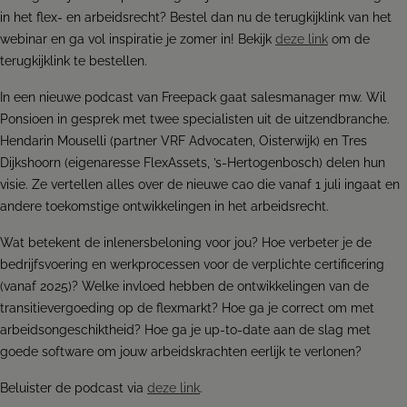
in het flex- en arbeidsrecht? Bestel dan nu de terugkijklink van het
webinar en ga vol inspiratie je zomer in! Bekijk
deze link
om de
terugkijklink te bestellen.
In een nieuwe podcast van Freepack gaat salesmanager mw. Wil
Ponsioen in gesprek met twee specialisten uit de uitzendbranche.
Hendarin Mouselli (partner VRF Advocaten, Oisterwijk) en Tres
Dijkshoorn (eigenaresse FlexAssets, ’s-Hertogenbosch) delen hun
visie. Ze vertellen alles over de nieuwe cao die vanaf 1 juli ingaat en
andere toekomstige ontwikkelingen in het arbeidsrecht.
Wat betekent de inlenersbeloning voor jou? Hoe verbeter je de
bedrijfsvoering en werkprocessen voor de verplichte certificering
(vanaf 2025)? Welke invloed hebben de ontwikkelingen van de
transitievergoeding op de flexmarkt? Hoe ga je correct om met
arbeidsongeschiktheid? Hoe ga je up-to-date aan de slag met
goede software om jouw arbeidskrachten eerlijk te verlonen?
Beluister de podcast via
deze link
.