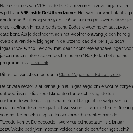
Na het succes van VRF Inside De Oranjezomer in 2021, organiseren
wij dit jaar
VRF Inside De Uitzendzomer
. Het webinar vindt plaats op
donderdag 6 juli 2023 van 15.00 – 16.00 uur en gaat over belangrijke
ontwikkelingen in het arbeidsrecht. Zodat je weer helemaal up-to-
date bent. Als je deelneemt aan het webinar ontvang je een handig
overzicht van de wijzigingen in de uitzend-cao die per 1 juli 2023
ingaan t.w.v. € 350,- ex btw, met daarin concrete aanbevelingen voor
je contracten. Interesse om deel te nemen? Bekijk dan het snel het
programma via
deze link
.
Dit artikel verscheen eerder in
Claire Magazine – Editie 1, 2023
.
De private sector is er kennelijk niet in geslaagd om ervoor te zorgen
dat bedrijven – die arbeidskrachten ter beschikking stellen –
conform de wettelijke regels handelen. Dus grijpt de wetgever nu
maar in. Vóór de zomer gaat het wetsvoorstel verplichte certificering
voor het ter beschikking stellen van arbeidskrachten naar de
Tweede Kamer. De beoogde inwerkingtredingsdatum is 1 januari
2025. Welke bedrijven moeten voldoen aan de certificeringsplicht?